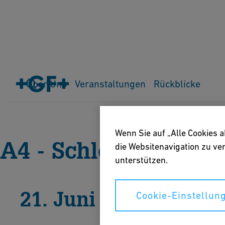
Über Uns
Veranstaltungen
Rückblicke
Home
Rückblicke
Rückblick 2017
Wenn Sie auf „Alle Cookies 
A4 - Schloss Wilde
die Websitenavigation zu v
unterstützen.
21. Juni 2017
Cookie-Einstellun