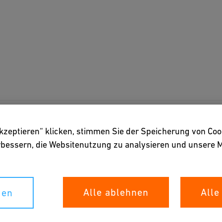
akzeptieren“ klicken, stimmen Sie der Speicherung von Coo
gg Aargau
erbessern, die Websitenutzung zu analysieren und unser
Alle ablehnen
Alle
gen