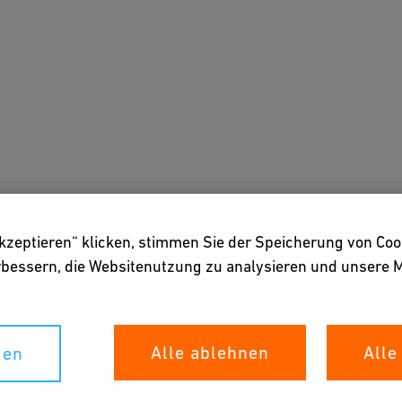
akzeptieren“ klicken, stimmen Sie der Speicherung von Coo
bental - Siblinger
erbessern, die Websitenutzung zu analysieren und unser
Alle ablehnen
Alle
gen