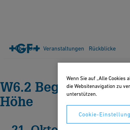
Über Uns
Veranstaltungen
Rückblicke
Home
Rückblicke
Rückblick 2020
Wenn Sie auf „Alle Cookies 
W6.2 Beggingen - Ba
die Websitenavigation zu v
unterstützen.
Höhe
Cookie-Einstellun
21. Oktober 2020