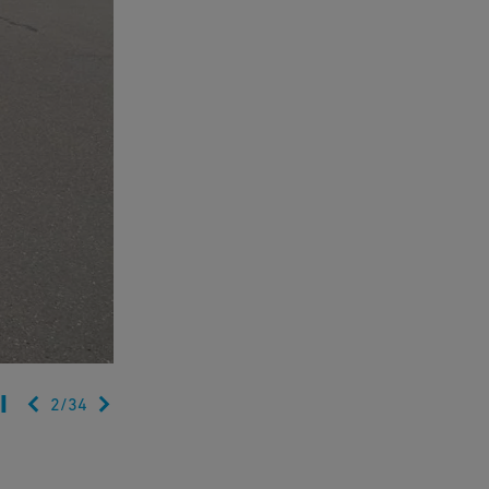
2
/
34