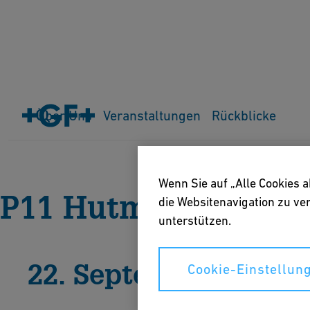
Über Uns
Veranstaltungen
Rückblicke
Home
Rückblicke
Rückblick 2022
Wenn Sie auf „Alle Cookies 
P11 Hutmuseum
die Websitenavigation zu v
unterstützen.
22. September 2022
Cookie-Einstellun