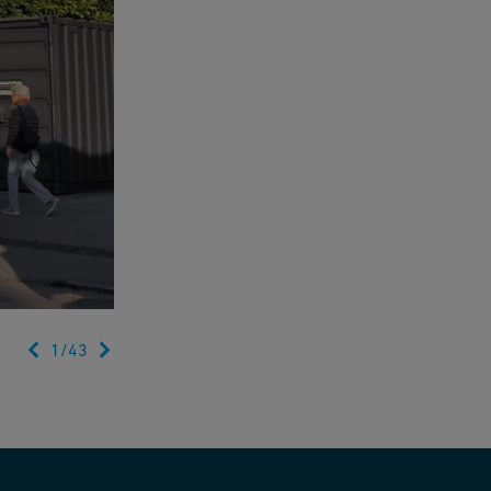
1
/
43